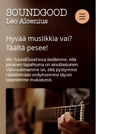
SOUNDGOOD
Leo Alcenius
Hyvää musiikkia vai?
Täältä pesee!
Me SoundGood:issa tiedämme, että
jokainen tapahtuma on ainutlaatuinen.
Vahvuutenamme on, että pystymme
räätälöimään esityksemme täysin
tarpeidenne mukaisesti.