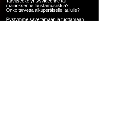
Tarvitseeko yritysvideonne tai
mainoksenne taustamusiikkia?
Onko tarvetta alkuperäiselle laululle?
Pystymme säveltämään ja tuottamaan
juuri sellaista musiikkia kuin tarvitsette.
Tutustukaa työnäytteisiimme
täällä.
Voice Over / Spiikkaus
Etsittekö ääninäyttelijää / puhujaa videolle
tai audiomateriaalille?
Leo Alcenius hoitaa spiikkaukset
kokemuksella ja ammattitaidolla suomeksi